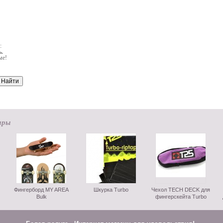
:
.
ме!
ары
Фингерборд MY AREA
Шкурка Turbo
Чехол TECH DECK для
Bulk
фингерскейта Turbo