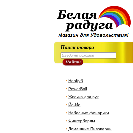
Поиск товара
НеоКуб
PowerBall
Жвачка для рук
Йо-Йо
Небесные фонарики
Фингерборды
Домашние Пивоварни