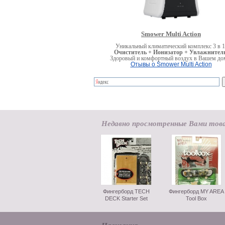
Smower Multi Action
Уникальный климатический комплекс 3 в 1
Очиститель + Ионизатор + Увлажнитель
Здоровый и комфортный воздух в Вашем до
Отывы о Smower Multi Action
Недавно просмотренные Вами тов
Фингерборд TECH
Фингерборд MY AREA
DECK Starter Set
Tool Box