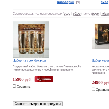
пивоварни
[9]
пива
Сортировать по: наименованию (
возр
|
убыв
), цене (
возр
|
убыв
Набор из трех бокалов
Набор кера
Подарочный набор бокалов с логотипом Пивоварня.Ру
Керамические
- отличное дополнение к любой мини-пивоварне!
длительного 
пивоварне.
15900
руб.
24900
руб
Сравнить
Сравнит