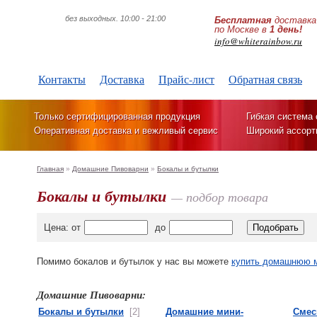
без выходных. 10:00 - 21:00
Бесплатная
доставка
по Москве в
1 день!
info@whiterainbow.ru
Контакты
Доставка
Прайс-лист
Обратная связь
Только сертифицированная продукция
Гибкая система 
Оперативная доставка и вежливый сервис
Широкий ассорт
Главная
»
Домашние Пивоварни
»
Бокалы и бутылки
Бокалы и бутылки
— подбор товара
Цена: от
до
Помимо бокалов и бутылок у нас вы можете
купить домашнюю 
Домашние Пивоварни:
Бокалы и бутылки
[2]
Домашние мини-
Смес