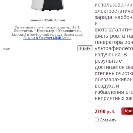
использовании
электростатиче
заряда, карбон
Smower Multi Action
и
Уникальный климатический комплекс 3 в 1:
фотокаталитич
Очиститель + Ионизатор + Увлажнитель.
Здоровый и комфортный воздух в Вашем доме!
фильтров, а та
Отывы о Smower Multi Action
генератора ион
ультрафиолето
излучения. В
результате
достигается в
степень очистк
обеззараживан
воздуха и
избавления его
неприятных за
2100
руб.
Сравнить