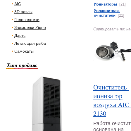
AIC
Ионизаторы
[21]
Увлажнители-
3D пазлы
очистители
[21]
Головоломки
Зажигалки Zippo
Сортировать по: на
Дартс
Летающая рыба
Самокаты
Хит продаж
Очиститель-
ионизатор
воздуха AIC
2130
Работа очисти
основана на