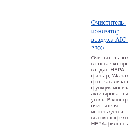
Очиститель-
ионизатор
воздуха AIC
2200
Очиститель во
в состав котор
входят: HEPA
фильтр, УФ-ла
фотокатализат
функция иониз
активированн
уголь. В конст
очистителя
используется
высокоэффект
HEPA-фильтр, 