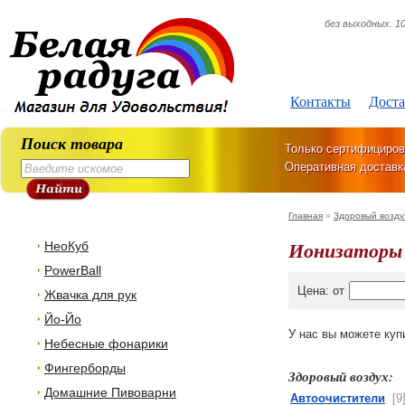
без выходных. 10
Контакты
Доста
Поиск товара
Только сертифициров
Оперативная доставк
Главная
»
Здоровый возду
Ионизатор
НеоКуб
PowerBall
Цена: от
Жвачка для рук
Йо-Йо
У нас вы можете куп
Небесные фонарики
Фингерборды
Здоровый воздух:
Домашние Пивоварни
Автоочистители
[9