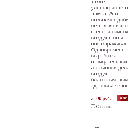
также
ультрафиолет
лампа. Это
позволяет доб
не только высо
степени очистк
воздуха, но и е
обеззараживан
Одновременна
выработка
отрицательных
аэроионов дел
воздух
благоприятным
здоровья челов
3100
руб.
Сравнить