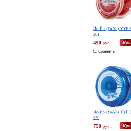
Йо-Йо (Yo-Yo) YYF
201
450
руб.
Сравнить
Йо-Йо (Yo-Yo) YYF 
720
750
руб.