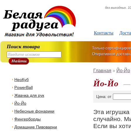
без выходных. 10
Контакты
Доста
Поиск товара
Только сертифициров
Оперативная доставк
Главная
»
Йо-Йо
НеоКуб
Йо-Йо
—
PowerBall
Жвачка для рук
Цена: от
Йо-Йо
Эта игрушка
Небесные фонарики
случайно. М
Фингерборды
Если вы хот
Домашние Пивоварни