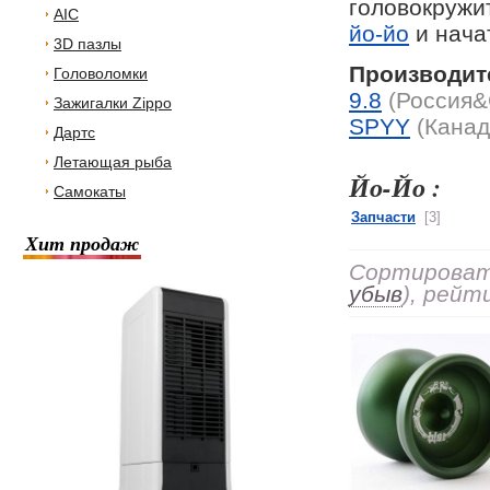
головокружи
AIC
йо-йо
и нача
3D пазлы
Производит
Головоломки
9.8
(Россия
Зажигалки Zippo
SPYY
(Канад
Дартс
Летающая рыба
Йо-Йо :
Самокаты
Запчасти
[3]
Хит продаж
Сортировать
убыв
), рейт