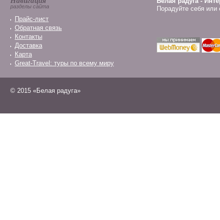
Навигация
Белая радуга - Инт
разделы сайта
Порадуйте себя или 
Прайс-лист
Обратная связь
Контакты
Доставка
Карта
Great-Travel: туры по всему миру
© 2015 «Белая радуга»