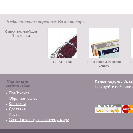
Недавно просмотренные Вами товары
Супорт кистевой для
бадминтона
Сетка Yonex
Полотенце маленькое
П
Younex
Навигация
Белая радуга - Инт
разделы сайта
Порадуйте себя или 
Прайс-лист
Обратная связь
Контакты
Доставка
Карта
Great-Travel: туры по всему миру