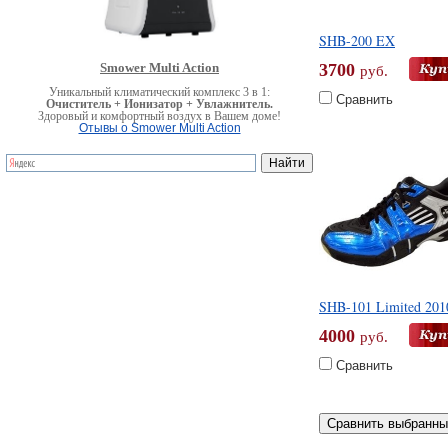
SHB-200 EX
Smower Multi Action
3700
руб.
Уникальный климатический комплекс 3 в 1:
Сравнить
Очиститель + Ионизатор + Увлажнитель.
Здоровый и комфортный воздух в Вашем доме!
Отывы о Smower Multi Action
SHB-101 Limited 201
4000
руб.
Сравнить