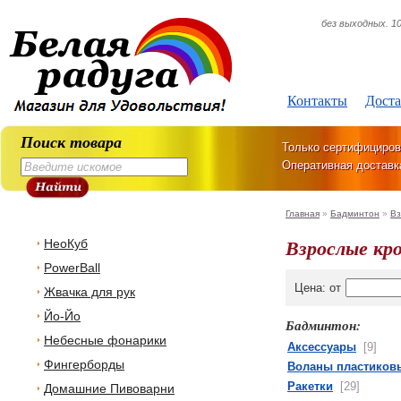
без выходных. 10
Контакты
Доста
Поиск товара
Только сертифициров
Оперативная доставк
Главная
»
Бадминтон
»
Вз
Взрослые кр
НеоКуб
PowerBall
Цена: от
Жвачка для рук
Йо-Йо
Бадминтон:
Небесные фонарики
Аксессуары
[9]
Фингерборды
Воланы пластиков
Ракетки
[29]
Домашние Пивоварни