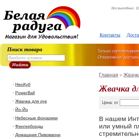
без выходных. 10
Контакты
Доста
Поиск товара
Только сертифициров
Оперативная доставк
Главная
»
Жвачка
НеоКуб
Жвачка д
PowerBall
Жвачка для рук
Цена: от
Йо-Йо
В нашем Инт
Небесные фонарики
или умный п
Фингерборды
стремительн
Домашние Пивоварни