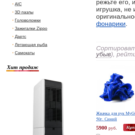
режьте его, 
AIC
игрушка, не
3D пазлы
оригинально
Головоломки
фонарики
.
Зажигалки Zippo
Дартс
Летающая рыба
Сортировать
Самокаты
убыв
), рейт
Хит продаж
Жвачка для рук MyG
50г. Синий
5900
руб.