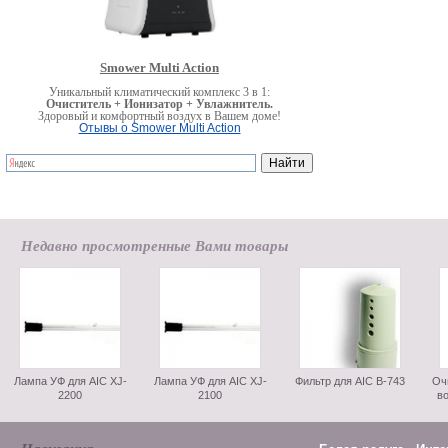
Smower Multi Action
Уникальный климатический комплекс 3 в 1:
Очиститель + Ионизатор + Увлажнитель.
Здоровый и комфортный воздух в Вашем доме!
Отывы о Smower Multi Action
Недавно просмотренные Вами товары
Лампа УФ для AIC XJ-
Лампа УФ для AIC XJ-
Фильтр для AIC B-743
Оч
2200
2100
в