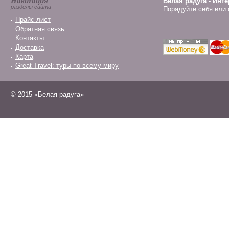
Навигация
Белая радуга - Инт
разделы сайта
Порадуйте себя или 
Прайс-лист
Обратная связь
Контакты
Доставка
Карта
Great-Travel: туры по всему миру
© 2015 «Белая радуга»