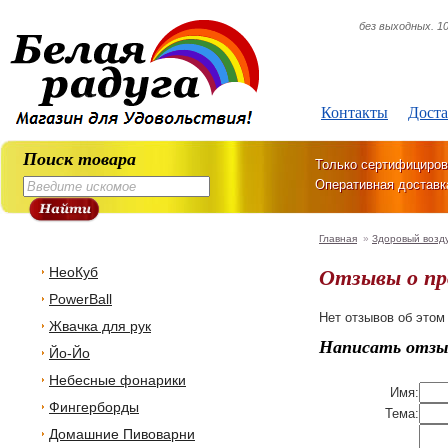
без выходных. 10
Контакты
Доста
Поиск товара
Только сертифициров
Оперативная доставк
Главная
»
Здоровый возд
Отзывы о п
НеоКуб
PowerBall
Нет отзывов об этом
Жвачка для рук
Написать отзы
Йо-Йо
Небесные фонарики
Имя:
Фингерборды
Тема:
Домашние Пивоварни