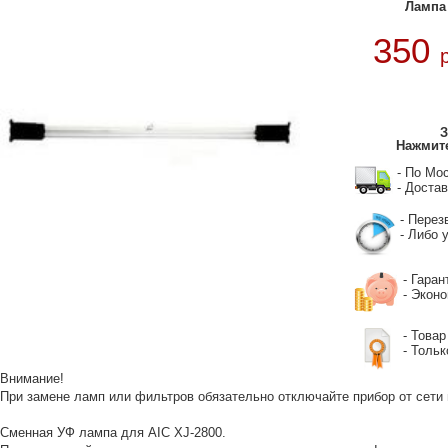
Лампа 
350
З
Нажмите
- По Мо
- Достав
- Перез
- Либо у
- Гаран
- Экон
- Товар
- Тольк
Внимание!
При замене ламп или фильтров обязательно отключайте прибор от сети 
Сменная УФ лампа для AIC XJ-2800.