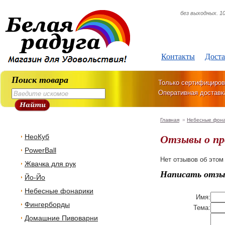
без выходных. 10
Контакты
Доста
Поиск товара
Только сертифициров
Оперативная доставк
Главная
»
Небесные фон
Отзывы о п
НеоКуб
PowerBall
Нет отзывов об этом
Жвачка для рук
Написать отзы
Йо-Йо
Небесные фонарики
Имя:
Фингерборды
Тема:
Домашние Пивоварни