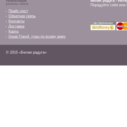
Навигация
Белая радуга - Инт
разделы сайта
Порадуйте себя или 
Прайс-лист
Обратная связь
Контакты
Доставка
Карта
Great-Travel: туры по всему миру
© 2015 «Белая радуга»