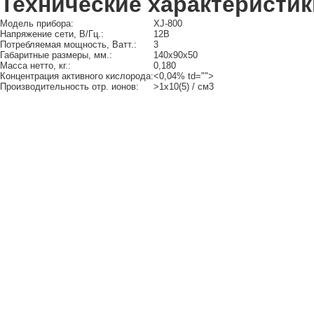
Технические характеристик
Модель прибора:
XJ-800
Напряжение сети, В/Гц.:
12В
Потребляемая мощность, Ватт.:
3
Габаритные размеры, мм.:
140x90x50
Масса нетто, кг.:
0,180
Концентрация активного кислорода:
<0,04% td="">
Производительность отр. ионов:
>1х10(5) / см3