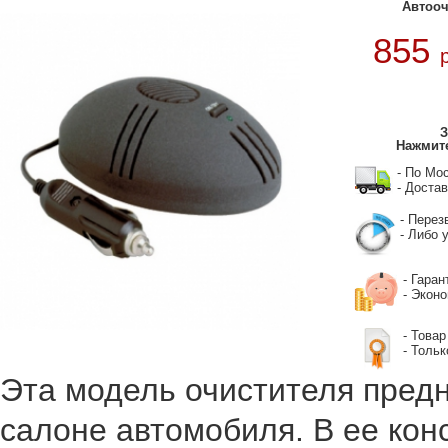
Автооч
855
З
Нажмите
- По Мо
- Достав
- Перез
- Либо у
- Гаран
- Экон
- Товар
- Тольк
Эта модель очистителя пред
салоне автомобиля. В ее кон