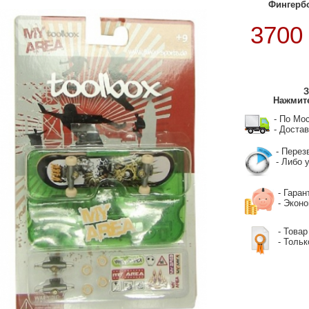
Фингерб
370
З
Нажмите
- По Мо
- Достав
- Перез
- Либо у
- Гаран
- Экон
- Товар
- Тольк