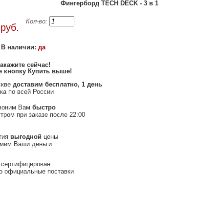
Фингерборд TECH DECK - 3 в 1
0
Кол-во:
руб.
В наличии:
да
акажите сейчас
!
 кнопку Купить выше
!
скве
доставим бесплатно, 1 день
ка по всей России
воним Вам
быстро
тром при заказе после 22:00
тия
выгодной
цены
омим Ваши деньги
 сертифицирован
о официальные поставки