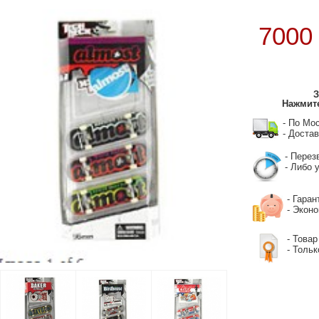
700
З
Нажмите
- По Мо
- Достав
- Перез
- Либо у
- Гаран
- Экон
- Товар
- Тольк