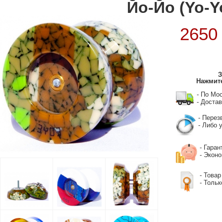
Йо-Йо (Yo-Y
265
З
Нажмите
- По Мо
- Достав
- Перез
- Либо у
- Гаран
- Экон
- Товар
- Тольк