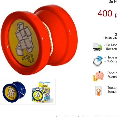
Йо-Йо
400
З
Нажмите
- По Мо
- Достав
- Перез
- Либо у
- Гаран
- Экон
- Товар
- Тольк