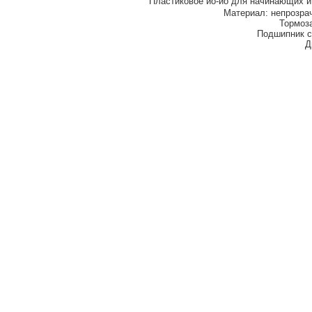
Пластиковое йо-йо для начинающих и 
Материал: непрозра
Тормоз
Подшипник с 
Д