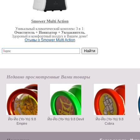
Smower Multi Action
Уникальный климатический комплекс 3 в 1:
Очиститель + Ионизатор + Увлажнитель.
Здоровый и комфортный воздух в Вашем доме!
Отывы о Smower Multi Action
Недавно просмотренные Вами товары
Йо-Йо (Yo-Yo) 9.8
Йо-Йо (Yo-Yo) 9.8 Devil
Йо-Йо (Yo-Yo) 9.8
Empire
Cobra