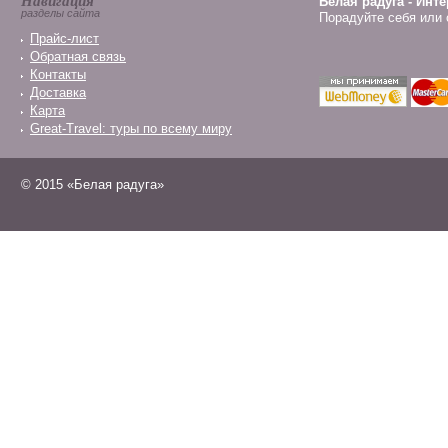
Навигация
Белая радуга - Инт
разделы сайта
Порадуйте себя или 
Прайс-лист
Обратная связь
Контакты
Доставка
Карта
Great-Travel: туры по всему миру
© 2015 «Белая радуга»