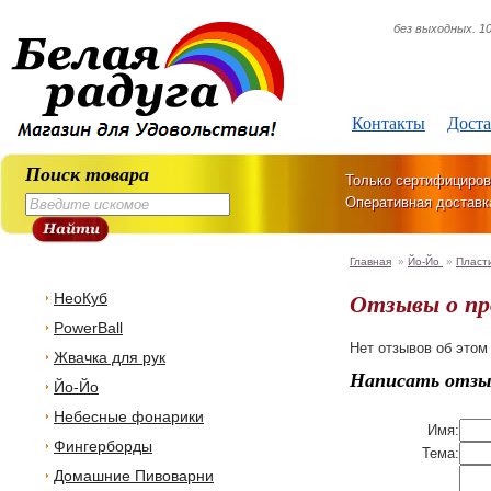
без выходных. 10
Контакты
Доста
Поиск товара
Только сертифициров
Оперативная доставк
Главная
»
Йо-Йо
»
Пласт
Отзывы о п
НеоКуб
PowerBall
Нет отзывов об этом
Жвачка для рук
Написать отзы
Йо-Йо
Небесные фонарики
Имя:
Фингерборды
Тема:
Домашние Пивоварни