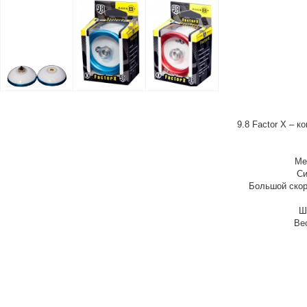
9.8 Factor X – к
Метал
Сили
Большой скорос
Ди
Шири
Вес с 