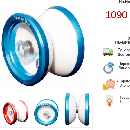
Йо-Йо
109
З
Нажмите
- По Мо
- Достав
- Перез
- Либо у
- Гаран
- Экон
- Товар
- Тольк