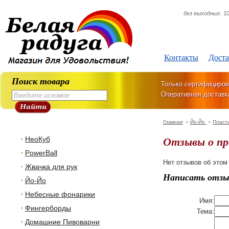
без выходных. 10
Контакты
Доста
Поиск товара
Только сертифициров
Оперативная доставк
Главная
»
Йо-Йо
»
Пласт
Отзывы о п
НеоКуб
PowerBall
Нет отзывов об этом
Жвачка для рук
Написать отзы
Йо-Йо
Небесные фонарики
Имя:
Фингерборды
Тема:
Домашние Пивоварни