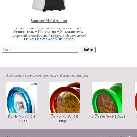
Smower Multi Action
Уникальный климатический комплекс 3 в 1:
Очиститель + Ионизатор + Увлажнитель.
Здоровый и комфортный воздух в Вашем доме!
Отывы о Smower Multi Action
Недавно просмотренные Вами товары
Йо-Йо (Yo-Yo) 9.8
Йо-Йо (Yo-Yo) 9.8
Йо-Йо (Yo-Yo) 9.8 Devil
FactorX
Empire