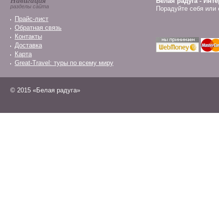
Навигация
Белая радуга - Инт
разделы сайта
Порадуйте себя или 
Прайс-лист
Обратная связь
Контакты
Доставка
Карта
Great-Travel: туры по всему миру
© 2015 «Белая радуга»