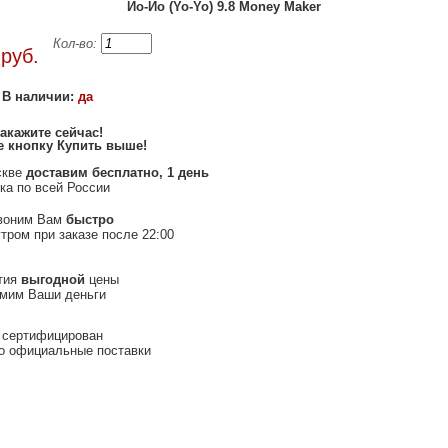
Йо-Йо (Yo-Yo) 9.8 Money Maker
0
Кол-во:
руб.
В наличии:
да
акажите сейчас
!
 кнопку Купить выше
!
скве
доставим бесплатно, 1 день
ка по всей России
воним Вам
быстро
тром при заказе после 22:00
тия
выгодной
цены
омим Ваши деньги
 сертифицирован
о официальные поставки