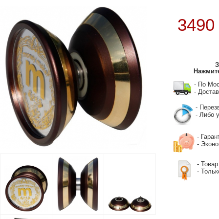
349
З
Нажмите
- По Мо
- Достав
- Перез
- Либо у
- Гаран
- Экон
- Товар
- Тольк