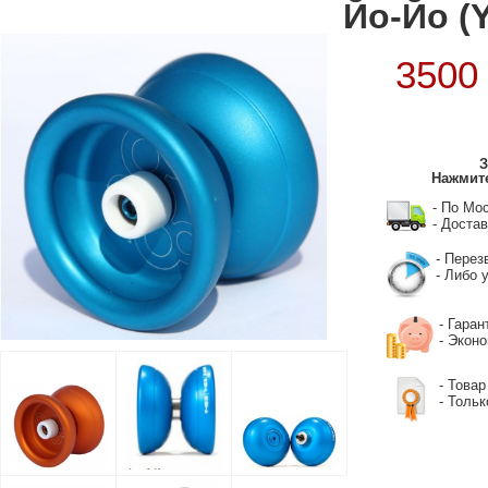
Йо-Йо (
350
З
Нажмите
- По Мо
- Достав
- Перез
- Либо у
- Гаран
- Экон
- Товар
- Тольк