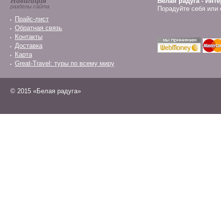
Навигация
Белая радуга - Инт
разделы сайта
Порадуйте себя или 
Прайс-лист
Обратная связь
Контакты
Доставка
Карта
Great-Travel: туры по всему миру
© 2015 «Белая радуга»