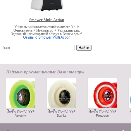
Smower Multi Action
Уникальный климатический комплекс 3 в 1:
Очиститель + Ионизатор + Увлажнитель.
Здоровый и комфортный воздух в Вашем доме!
Отывы о Smower Multi Action
Недавно просмотренные Вами товары
Йо-Йо (Yo-Yo) YYF
Йо-Йо (Yo-Yo) YYF
Йо-Йо (Yo-Yo) YYF
Velocity
Starlite
Protostar