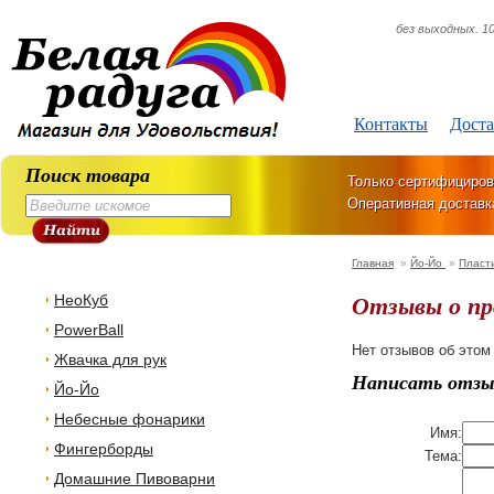
без выходных. 10
Контакты
Доста
Поиск товара
Только сертифициров
Оперативная доставк
Главная
»
Йо-Йо
»
Пласт
Отзывы о п
НеоКуб
PowerBall
Нет отзывов об этом
Жвачка для рук
Написать отзы
Йо-Йо
Небесные фонарики
Имя:
Фингерборды
Тема:
Домашние Пивоварни