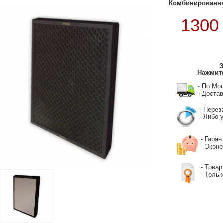
Комбинированны
130
З
Нажмите
- По Мо
- Достав
- Перез
- Либо у
- Гаран
- Экон
- Товар
- Тольк