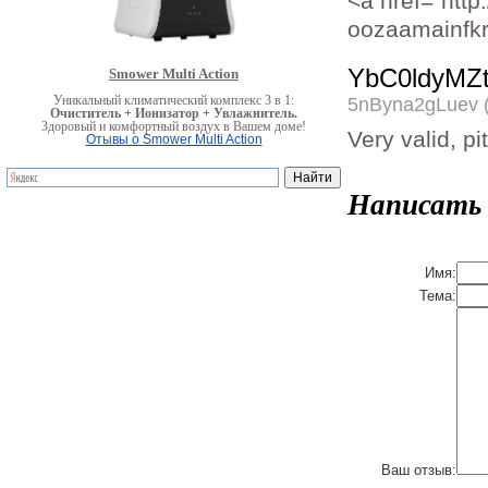
<a href="htt
oozaamainfkr
YbC0ldyMZ
Smower Multi Action
Уникальный климатический комплекс 3 в 1:
5nByna2gLuev (
Очиститель + Ионизатор + Увлажнитель.
Здоровый и комфортный воздух в Вашем доме!
Very valid, p
Отывы о Smower Multi Action
Написать
Имя:
Тема:
Ваш отзыв: