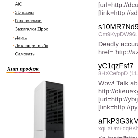
[url=http://dc
AIC
[link=http://
3D пазлы
Головоломки
s10MR7Nd
Зажигалки Zippo
Om9KypDW96t (
Дартс
Deadly accura
Летающая рыба
href="http:/
Самокаты
yC1qzFsf7
Хит продаж
8HXCefopD (11.
Wow! Talk ab
http://okeue
[url=http://yb
[link=http://
aFkP3G3k
xqLXUm6dqBKb 