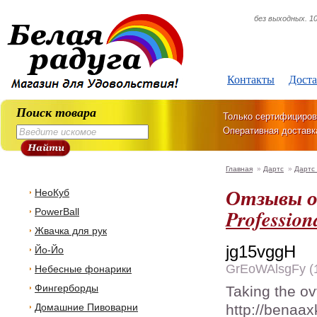
без выходных. 10
Контакты
Доста
Поиск товара
Только сертифициров
Оперативная доставк
Главная
»
Дартс
»
Дартс
Отзывы о
НеоКуб
Professio
PowerBall
Жвачка для рук
jg15vggH
Йо-Йо
GrEoWAlsgFy (1
Небесные фонарики
Фингерборды
Taking the ovv
Домашние Пивоварни
http://benaa