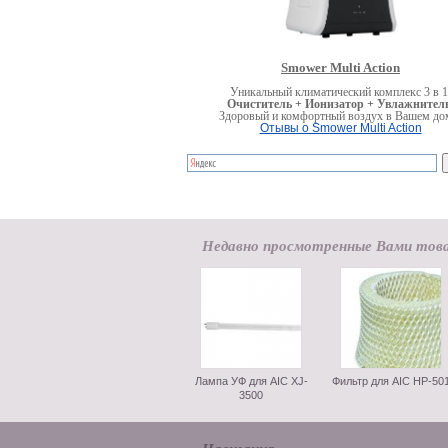
Smower Multi Action
Уникальный климатический комплекс 3 в 1
Очиститель + Ионизатор + Увлажнитель
Здоровый и комфортный воздух в Вашем до
Отывы о Smower Multi Action
Недавно просмотренные Вами тов
Лампа УФ для AIC XJ-
Фильтр для AIC HP-50
3500