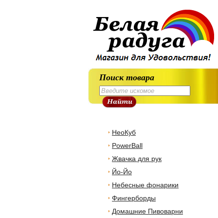
Поиск товара
НеоКуб
PowerBall
Жвачка для рук
Йо-Йо
Небесные фонарики
Фингерборды
Домашние Пивоварни