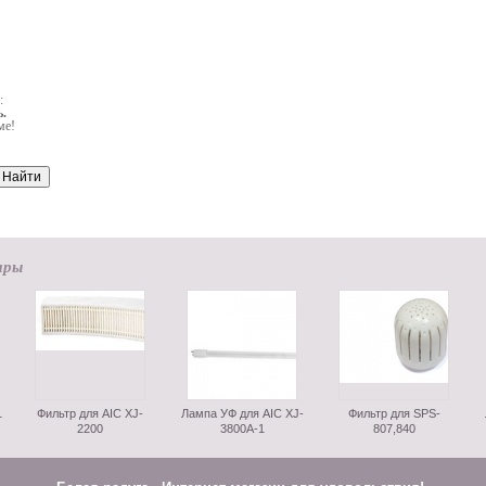
:
.
ме!
ары
1
Фильтр для AIC XJ-
Лампа УФ для AIC XJ-
Фильтр для SPS-
2200
3800A-1
807,840