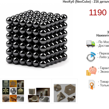
НеоКуб (NeoCube) - 216 детал
1190
З
Нажмите
- По Мо
- Достав
- Перез
- Либо у
- Гаран
- Экон
- Товар
- Тольк