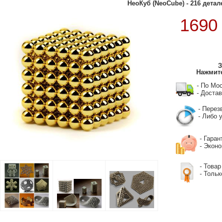
НеоКуб (NeoCube) - 216 детал
169
З
Нажмите
- По Мо
- Достав
- Перез
- Либо у
- Гаран
- Экон
- Товар
- Тольк