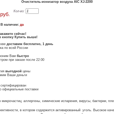
Очиститель-ионизатор воздуха AIC XJ-2200
0
Кол-во:
руб.
В наличии:
да
акажите сейчас
!
 кнопку Купить выше
!
скве
доставим бесплатно, 1 день
ка по всей России
воним Вам
быстро
тром при заказе после 22:00
тия
выгодной
цены
омим Ваши деньги
 сертифицирован
о официальные поставки
ов микрочастиц: аллергены, химические испарения, вирусы, бактерии, пл
ктивности, в котором содержится активированный уголь. Высокое качес