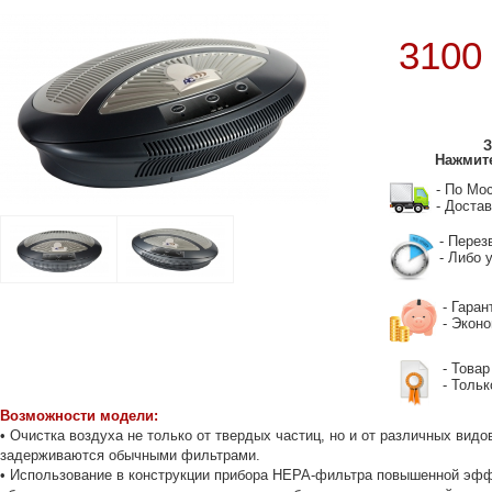
310
З
Нажмите
- По Мо
- Достав
- Перез
- Либо у
- Гаран
- Экон
- Товар
- Тольк
Возможности модели:
• Очистка воздуха не только от твердых частиц, но и от различных вид
задерживаются обычными фильтрами.
• Использование в конструкции прибора HEPA-фильтра повышенной эффе