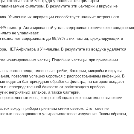
ицы, которые затем без труда улавливаются фильтром.
улавливаемые фильтром. В результате эти бактерии и вирусы не
нию. Усилению их циркуляции способствует наличие встроенного
HEPA-фильтр. Активированный уголь задерживает химические соединения
фильтр не улавливает.
а позволяет задерживать до 99,97% этих частиц, циркулирующих в
ора, HEPA-фильтра и УФ-лампы. В результате из воздуха удаляется
сле ионизированных частиц. Подобные частицы, при применении
 пылевого клеща, плесневые грибки, бактерии, микробы и вирусы.
вания, позволяя успешно бороться с распространением инфекций. В
щью ведется бактерицидная обработка фильтра, на котором оседают
ся в непосредственной близости от работающего прибора.
угих неприятных запахов, а также бактерий.
 суперокисленные ионы, которые обладают исключительно высокими
ток вокруг прибора приятным синим светом. Этот свет не
олностью поглощающего ультрафиолетовое излучение. Таким образом,