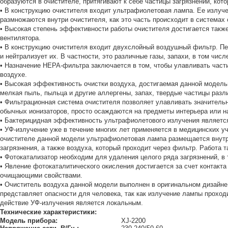
образуются в очистителе, притягивают к себе частицы загрязнений, кот
• В конструкцию очистителя входит ультрафиолетовая лампа. Ее излуче
размножаются внутри очистителя, как это часть происходит в системах
• Высокая степень эффективности работы очистителя достигается такж
вентилятора.
• В конструкцию очистителя входит двухслойный воздушный фильтр. Пе
и нейтрализует их. В частности, это различные газы, запахи, в том чи
• Назначение HEPA-фильтра заключается в том, чтобы улавливать част
воздухе.
• Высокая эффективность очистки воздуха, достигаемая данной модель
мелкая пыль, пыльца и другие аллергены, запах, твердые частицы разли
• Фильтрационная система очистителя позволяет улавливать значитель
обычных ионизаторов, просто осаждаются на предметы интерьера или н
• Бактерицидная эффективность ультрафиолетового излучения является 
• УФ-излучение уже в течение многих лет применяется в медицинских 
очистителе данной модели ультрафиолетовая лампа размещается внутри
загрязнения, а также воздуха, который проходит через фильтр. Работа 
• Фотокатализатор необходим для удаления целого ряда загрязнений, в 
• Явление фотокаталитического окисления достигается за счет контак
очищающими свойствами.
• Очиститель воздуха данной модели выполнен в оригинальном дизайне
представляет опасности для человека, так как излучение лампы прохо
действие УФ-излучения является локальным.
Технические характеристики:
Модель прибора:
XJ-2200