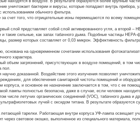
орые находятся в воздухе. В результате образуются более крупные част
ние уничтожает бактерии и вирусы, которые попадают внутрь прибора, 
 с использованием обычного фильтра.
е за счет того, что отрицательные ионы перемещаются по всему помеще
рвый слой представляет собой слой активированного угля, а второй – 
сле и такие сильные, как запах табачного дыма. Подобные частицы HEPA-
ицы, размер которых составляет от 0,03 микрон. Эффективность фильтр
ю, основана на одновременном сочетании использования фотокатализат
чного характера.
ный объем загрязнений, присутствующих в воздухе помещений, в том чи
а пол.
научно доказанной. Воздействие этого излучения позволяет уничтожить
учреждениях, для обеспечения санитарной чистоты помещений и оборудо
 корпуса, и основное ее назначение заключается в том, что с ее помо
такой лампы полностью безопасна, даже в случае, если человек находит
том числе летучих органических соединений (VOC), табачного дыма и др
та ультрафиолетовых лучей с оксидом титана. В результате образуются
 летающей тарелки. Работающая внутри корпуса УФ-лампа освещает учас
дит через световое окошко, выполненное из специального материала, п