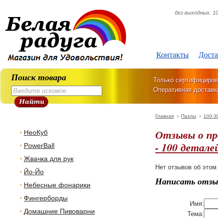
без выходных. 10
Контакты
Доста
Поиск товара
Только сертифициров
Оперативная доставк
Главная
»
Пазлы
»
100-3
Отзывы о п
НеоКуб
- 100 детале
PowerBall
Жвачка для рук
Нет отзывов об этом
Йо-Йо
Написать отзы
Небесные фонарики
Фингерборды
Имя:
Домашние Пивоварни
Тема: