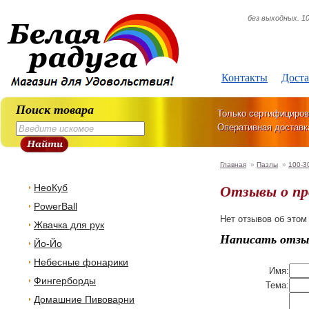
без выходных. 10
Контакты
Доста
Поиск товара
Только сертифициров
Оперативная доставк
Главная
»
Пазлы
»
100-3
Отзывы о п
НеоКуб
PowerBall
Нет отзывов об этом
Жвачка для рук
Написать отзы
Йо-Йо
Небесные фонарики
Имя:
Фингерборды
Тема:
Домашние Пивоварни