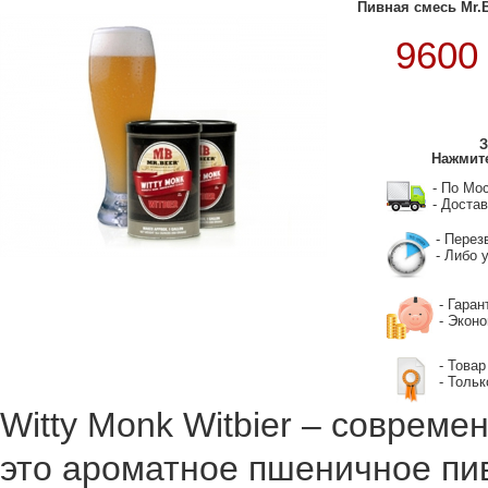
Пивная смесь Mr.B
960
З
Нажмите
- По Мо
- Достав
- Перез
- Либо у
- Гаран
- Экон
- Товар
- Тольк
Witty
Monk
Witbier
– современ
это ароматное пшеничное пи