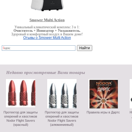
Smower Multi Action
Уникальный климатический комплекс 3 в 1:
Очиститель + Ионизатор + Увлажнитель.
Здоровый и комфортный воздух в Вашем доме!
Отывы о Smower Multi Action
Недавно просмотренные Вами товары
Протектор для защиты
Протектор для защиты
Правила игры в Дартс
Н
оперений и хвостиков
оперений и хвостиков
Nodor Flight Savers
Nodor Flight Savers
(красный)
(алюминиевый)