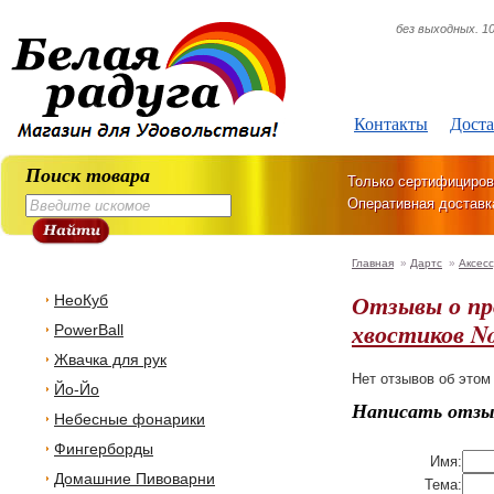
без выходных. 10
Контакты
Доста
Поиск товара
Только сертифициров
Оперативная доставк
Главная
»
Дартс
»
Аксес
Отзывы о п
НеоКуб
хвостиков No
PowerBall
Жвачка для рук
Нет отзывов об этом
Йо-Йо
Написать отзы
Небесные фонарики
Фингерборды
Имя:
Домашние Пивоварни
Тема: