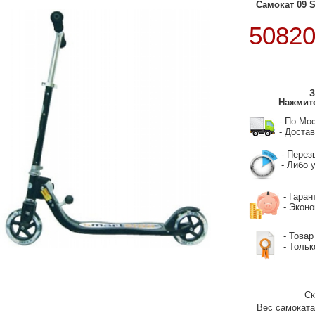
Самокат 09 
5082
З
Нажмите
- По Мо
- Достав
- Перез
- Либо у
- Гаран
- Экон
- Товар
- Тольк
Ск
Вес самоката/