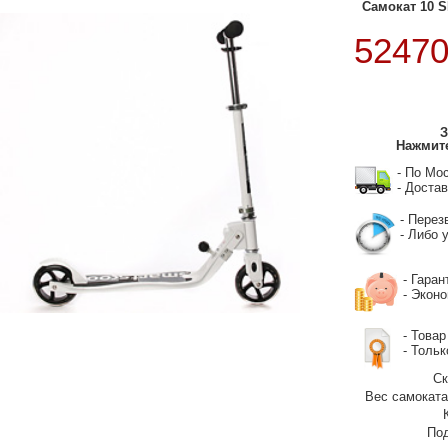
Самокат 10 
5247
З
Нажмите
- По Мо
- Достав
- Перез
- Либо у
- Гаран
- Экон
- Товар
- Тольк
Ск
Вес самоката/
Под