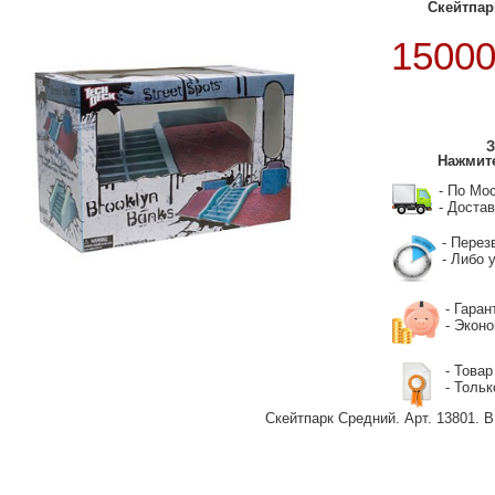
Скейтпа
1500
З
Нажмите
- По Мо
- Достав
- Перез
- Либо у
- Гаран
- Экон
- Товар
- Тольк
Скейтпарк Средний. Арт. 13801. В