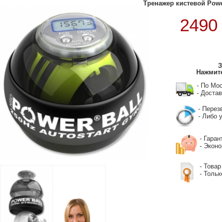
Тренажер кистевой Powerb
249
З
Нажмите
- По Мо
- Достав
- Перез
- Либо у
- Гаран
- Экон
- Товар
- Тольк