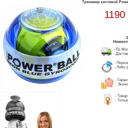
Тренажер кистевой Powerb
1190
З
Нажмите
- По Мо
- Достав
- Перез
- Либо у
- Гаран
- Экон
- Товар
- Тольк