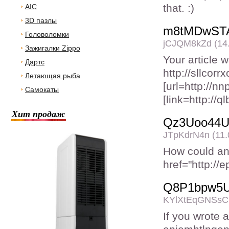
that. :)
AIC
3D пазлы
m8tMDwST
Головоломки
jCJQM8kZd (14.
Зажигалки Zippo
Your article 
Дартс
http://sllcor
Летающая рыба
[url=http://
Самокаты
[link=http://
Хит продаж
Qz3Uoo44U
JTpKdrN4n (11.
How could any
href="http://
Q8P1bpw5
KYlXtEqGNSsC (
If you wrote a