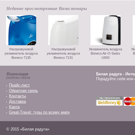
Недавно просмотренные Вами товары
Ультразвуковой
Ультразвуковой
Увлажнитель воздуха
Ув
увлажнитель воздуха
увлажнитель воздуха
Boneco Air-O-Swiss
B
Boneco 7135
Boneco 7131
U650
Навигация
Белая радуга - Инт
разделы сайта
Порадуйте себя или 
Прайс-лист
Обратная связь
Контакты
Доставка
Карта
Great-Travel: туры по всему миру
© 2015 «Белая радуга»