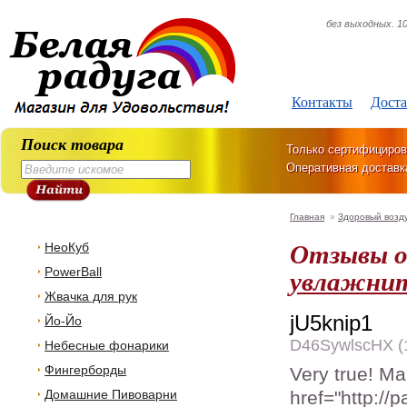
без выходных. 10
Контакты
Доста
Поиск товара
Только сертифициров
Оперативная доставк
Главная
»
Здоровый возд
Отзывы о
НеоКуб
увлажните
PowerBall
Жвачка для рук
jU5knip1
Йо-Йо
D46SywlscHX (1
Небесные фонарики
Фингерборды
Very true! M
Домашние Пивоварни
href="http://