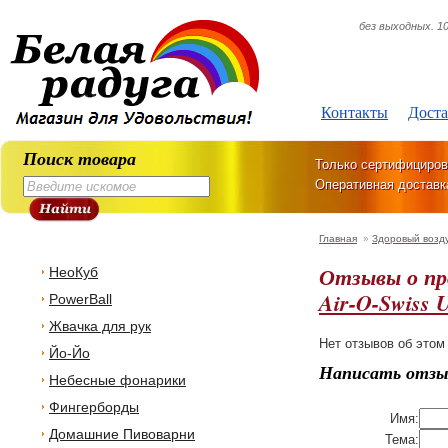
без выходных. 10
Контакты
Доста
Поиск товара
Только сертифициров
Оперативная доставк
Главная
»
Здоровый возд
Отзывы о п
НеоКуб
Air-O-Swiss 
PowerBall
Жвачка для рук
Нет отзывов об этом
Йо-Йо
Написать отзы
Небесные фонарики
Фингерборды
Имя:
Домашние Пивоварни
Тема: