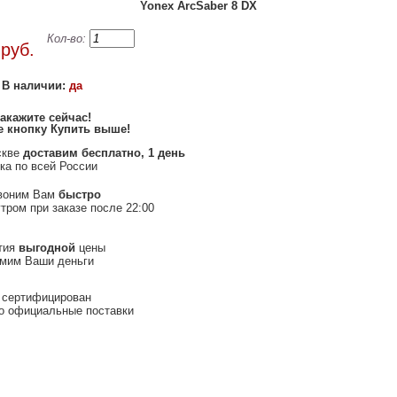
Yonex ArcSaber 8 DX
0
Кол-во:
руб.
В наличии:
да
акажите сейчас
!
 кнопку Купить выше
!
скве
доставим бесплатно, 1 день
ка по всей России
воним Вам
быстро
тром при заказе после 22:00
тия
выгодной
цены
омим Ваши деньги
 сертифицирован
о официальные поставки