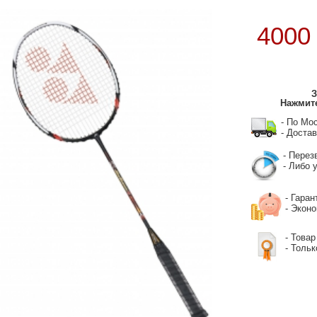
400
З
Нажмите
- По Мо
- Достав
- Перез
- Либо у
- Гаран
- Экон
- Товар
- Тольк