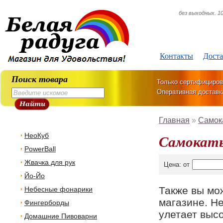
без выходных. 10
Контакты
Доста
Поиск товара
Только сертифициров
Оперативная доставк
Главная
»
Самок
НеоКуб
Самока
PowerBall
Жвачка для рук
Цена: от
Йо-Йо
Также вы м
Небесные фонарики
магазине. Н
Фингерборды
улетает высо
Домашние Пивоварни