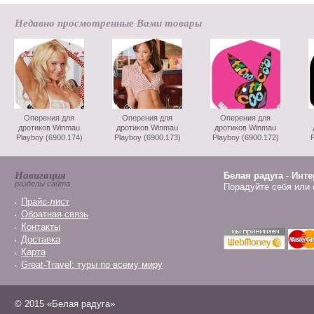
Недавно просмотренные Вами товары
Оперения для
Оперения для
Оперения для
дротиков Winmau
дротиков Winmau
дротиков Winmau
Playboy (6900.174)
Playboy (6900.173)
Playboy (6900.172)
P
Навигация
Белая радуга - Инт
разделы сайта
Порадуйте себя или 
Прайс-лист
Обратная связь
Контакты
Доставка
Карта
Great-Travel: туры по всему миру
© 2015 «Белая радуга»