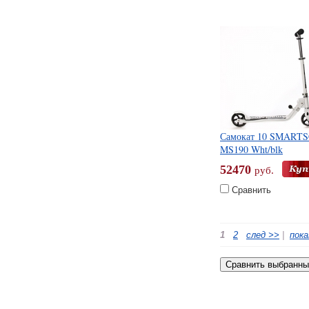
Самокат 10 SMART
MS190 Wht/blk
52470
руб.
Сравнить
1
2
след >>
|
пока