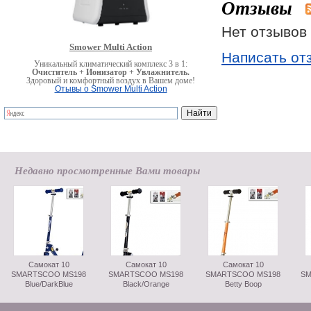
Отзывы
Нет отзывов 
Smower Multi Action
Написать от
Уникальный климатический комплекс 3 в 1:
Очиститель + Ионизатор + Увлажнитель.
Здоровый и комфортный воздух в Вашем доме!
Отывы о Smower Multi Action
Недавно просмотренные Вами товары
Самокат 10
Самокат 10
Самокат 10
SMARTSCOO MS198
SMARTSCOO MS198
SMARTSCOO MS198
SM
Blue/DarkBlue
Black/Orange
Betty Boop