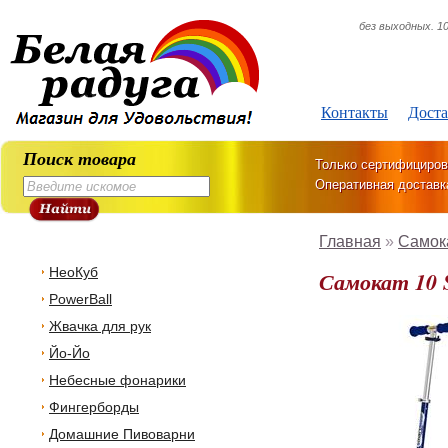
без выходных. 10
Контакты
Доста
Поиск товара
Только сертифициров
Оперативная доставк
Главная
»
Самок
НеоКуб
Самокат 10
PowerBall
Жвачка для рук
Йо-Йо
Небесные фонарики
Фингерборды
Домашние Пивоварни