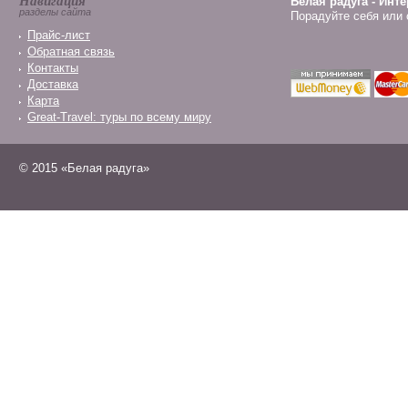
Навигация
Белая радуга - Инт
разделы сайта
Порадуйте себя или 
Прайс-лист
Обратная связь
Контакты
Доставка
Карта
Great-Travel: туры по всему миру
© 2015 «Белая радуга»