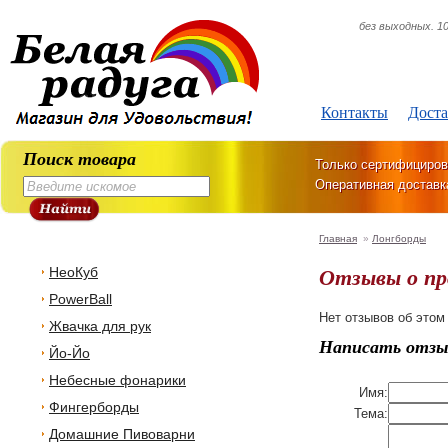
без выходных. 10
Контакты
Доста
Поиск товара
Только сертифициров
Оперативная доставк
Главная
»
Лонгборды
Отзывы о п
НеоКуб
PowerBall
Нет отзывов об этом
Жвачка для рук
Написать отзы
Йо-Йо
Небесные фонарики
Имя:
Фингерборды
Тема:
Домашние Пивоварни