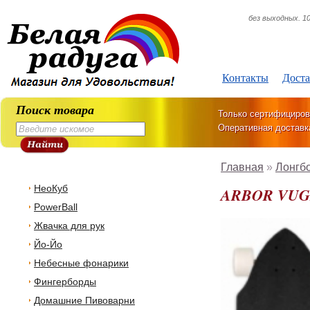
без выходных. 10
Контакты
Доста
Поиск товара
Только сертифициров
Оперативная доставк
Главная
»
Лонгб
НеоКуб
ARBOR VUG
PowerBall
Жвачка для рук
Йо-Йо
Небесные фонарики
Фингерборды
Домашние Пивоварни