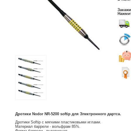
Закажи
Нажмит
Дротики Nodor NR-5200 softip для Электронного дартса.
Дротики Softip с мягкими пластиковыми иглами.
Материал баррели - вольфрам 85%.
Форма баррели - пулевидная