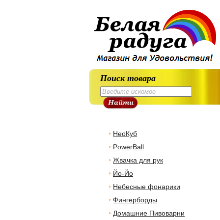
Поиск товара
НеоКуб
PowerBall
Жвачка для рук
Йо-Йо
Небесные фонарики
Фингерборды
Домашние Пивоварни