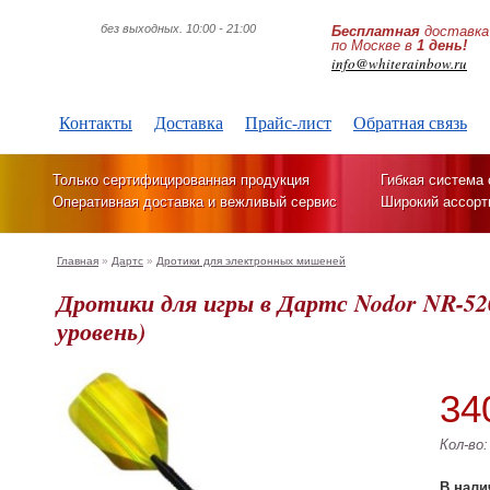
без выходных. 10:00 - 21:00
Бесплатная
доставка
по Москве в
1 день!
info@whiterainbow.ru
Контакты
Доставка
Прайс-лист
Обратная связь
Только сертифицированная продукция
Гибкая система 
Оперативная доставка и вежливый сервис
Широкий ассорт
Главная
»
Дартс
»
Дротики для электронных мишеней
Дротики для игры в Дартс Nodor NR-5200
уровень)
34
Кол-во
В нали