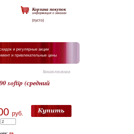
Корзина покупок
информация о заказах
(пусто)
скидок и регулярные акции
имент и привлекательные цены
Версия для печати
 softip (средний
00
руб.
:
чии:
да