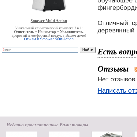
обучающее ф
фингерборди
Smower Multi Action
Отличный, с
Уникальный климатический комплекс 3 в 1:
деревянный 
Очиститель + Ионизатор + Увлажнитель.
Здоровый и комфортный воздух в Вашем доме!
Отывы о Smower Multi Action
Есть вопр
Отзывы
Нет отзывов 
Написать от
Недавно просмотренные Вами товары