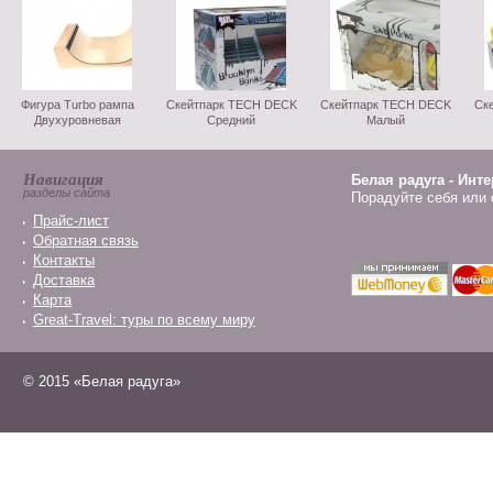
Фигура Turbo рампа
Скейтпарк TECH DECK
Скейтпарк TECH DECK
Ск
Двухуровневая
Средний
Малый
Навигация
Белая радуга - Инт
разделы сайта
Порадуйте себя или 
Прайс-лист
Обратная связь
Контакты
Доставка
Карта
Great-Travel: туры по всему миру
© 2015 «Белая радуга»