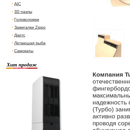
AIC
3D пазлы
Головоломки
Зажигалки Zippo
Дартс
Летающая рыба
Самокаты
Хит продаж
Компания Tu
отечественн
фингербордо
максимальны
надежность 
(Турбо) зани
активно раз
проводя сор