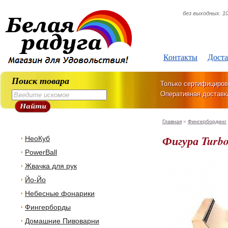
без выходных. 10
Контакты
Доста
Поиск товара
Только сертифициров
Оперативная доставк
Главная
»
Фингербординг
Фигура Turb
НеоКуб
PowerBall
Жвачка для рук
Йо-Йо
Небесные фонарики
Фингерборды
Домашние Пивоварни