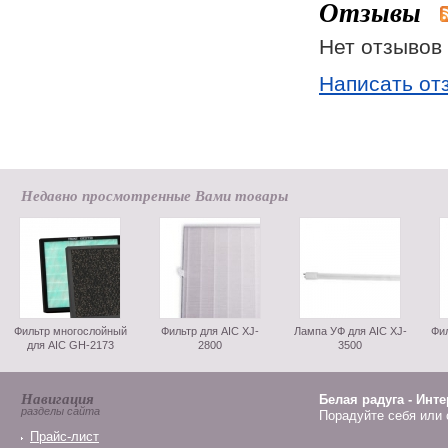
Отзывы
Нет отзывов 
Написать от
Недавно просмотренные Вами товары
Фильтр многослойный
Фильтр для AIC XJ-
Лампа УФ для AIC XJ-
Фил
для AIC GH-2173
2800
3500
Навигация
Белая радуга - Инт
разделы сайта
Порадуйте себя или 
Прайс-лист