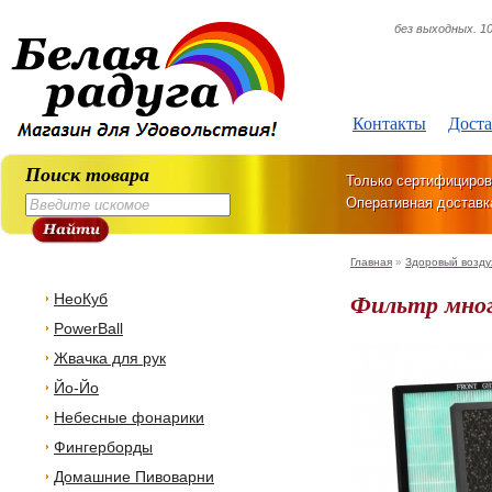
без выходных. 10
Контакты
Доста
Поиск товара
Только сертифициров
Оперативная доставк
Главная
»
Здоровый возду
Фильтр мног
НеоКуб
PowerBall
Жвачка для рук
Йо-Йо
Небесные фонарики
Фингерборды
Домашние Пивоварни