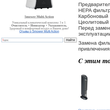
Предварите
HEPA фильт
Карбоновый
Smower Multi Action
Цеолитовый
Уникальный климатический комплекс 3 в 1:
Очиститель + Ионизатор + Увлажнитель.
Перед замен
Здоровый и комфортный воздух в Вашем доме!
Отывы о Smower Multi Action
эксплуатаци
Замена филь
привлечения
C этим то