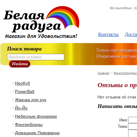
без выходных. 10
Контакты
Доста
Поиск товара
Только сертифициров
Оперативная доставк
Главная
»
Фингербординг
Отзывы о п
НеоКуб
PowerBall
Нет отзывов об этом
Жвачка для рук
Написать отзы
Йо-Йо
Небесные фонарики
Имя:
Фингерборды
Тема:
Домашние Пивоварни