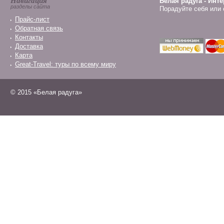
Навигация
Белая радуга - Инт
разделы сайта
Порадуйте себя или 
Прайс-лист
Обратная связь
Контакты
Доставка
Карта
Great-Travel: туры по всему миру
© 2015 «Белая радуга»