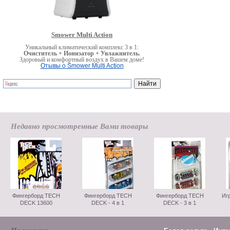
Smower Multi Action
Уникальный климатический комплекс 3 в 1:
Очиститель + Ионизатор + Увлажнитель.
Здоровый и комфортный воздух в Вашем доме!
Отывы о Smower Multi Action
Недавно просмотренные Вами товары
Фингерборд TECH
Фингерборд TECH
Фингерборд TECH
Иг
DECK 13600
DECK - 4 в 1
DECK - 3 в 1