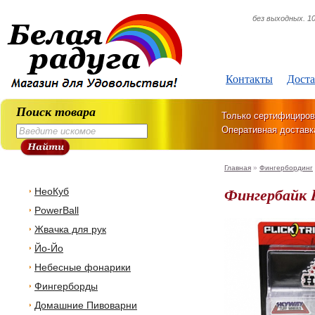
без выходных. 10
Контакты
Доста
Поиск товара
Только сертифициров
Оперативная доставк
Главная
»
Фингербординг
Фингербайк 
НеоКуб
PowerBall
Жвачка для рук
Йо-Йо
Небесные фонарики
Фингерборды
Домашние Пивоварни