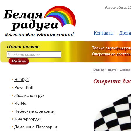
без выходных. 10
Контакты
Доста
Поиск товара
Только сертифициров
Оперативная доставк
Главная
»
Дартс
»
Оперен
Оперения для
НеоКуб
PowerBall
Жвачка для рук
Йо-Йо
Небесные фонарики
Фингерборды
Домашние Пивоварни