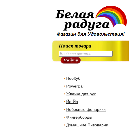
Поиск товара
НеоКуб
PowerBall
Жвачка для рук
Йо-Йо
Небесные фонарики
Фингерборды
Домашние Пивоварни