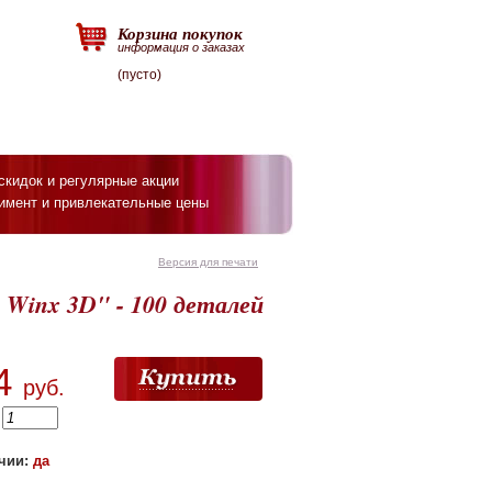
Корзина покупок
информация о заказах
(пусто)
скидок и регулярные акции
имент и привлекательные цены
Версия для печати
 Winx 3D" - 100 деталей
4
руб.
:
чии:
да