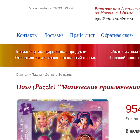
без выходных. 10:00 - 21:00
Бесплатная
доставка
по Москве в
1 день!
info@whiterainbow.ru
Контакты
Доставка
Прайс-лист
Обратная связь
Только сертифицированная продукция
Гибкая система 
Оперативная доставка и вежливый сервис
Широкий ассорт
Главная
»
Пазлы
»
Детские 3d пазлы
Пазл (Puzzle) "Магические приключения
95
Кол-во
В нали