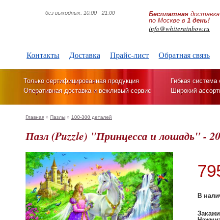
без выходных. 10:00 - 21:00
Бесплатная
доставка
по Москве в
1 день!
info@whiterainbow.ru
Контакты
Доставка
Прайс-лист
Обратная связь
Только сертифицированная продукция
Гибкая система 
Оперативная доставка и вежливый сервис
Широкий ассорт
Главная
»
Пазлы
»
100-300 деталей
Пазл (Puzzle) "Принцесса и лошадь" - 2
79
В нали
Закажи
Нажмит