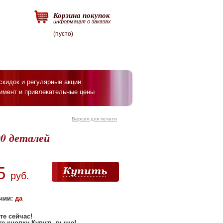
Корзина покупок
информация о заказах
(пусто)
скидок и регулярные акции
имент и привлекательные цены
Версия для печати
00 деталей
5
руб.
чии:
да
те сейчас
!
е кнопку Купить выше
!