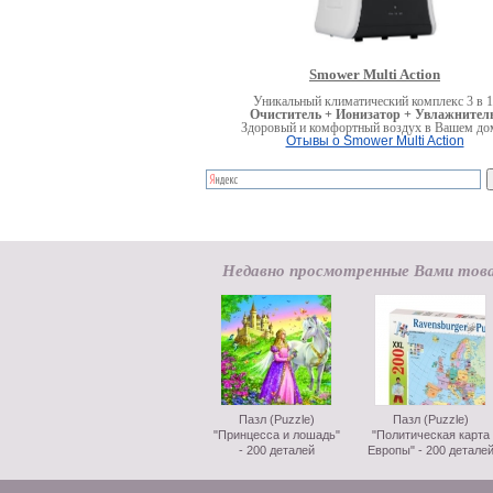
Smower Multi Action
Уникальный климатический комплекс 3 в 1
Очиститель + Ионизатор + Увлажнитель
Здоровый и комфортный воздух в Вашем до
Отывы о Smower Multi Action
Недавно просмотренные Вами тов
Пазл (Puzzle)
Пазл (Puzzle)
"Принцесса и лошадь"
"Политическая карта
- 200 деталей
Европы" - 200 детале