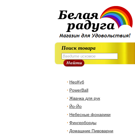
Поиск товара
НеоКуб
PowerBall
Жвачка для рук
Йо-Йо
Небесные фонарики
Фингерборды
Домашние Пивоварни