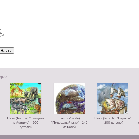
:
.
ме!
ары
Пазл (Puzzle) "Полдень
Пазл (Puzzle)
Пазл (Puzzle) "Пираты"
в Африке" - 100
"Подводный мир" - 240
- 200 деталей
й
деталей
деталей