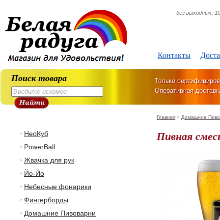
без выходных. 10
Контакты
Доста
Поиск товара
Только сертифициров
Оперативная доставк
Главная
»
Домашние Пиво
Пивная смесь
НеоКуб
PowerBall
Жвачка для рук
Йо-Йо
Небесные фонарики
Фингерборды
Домашние Пивоварни