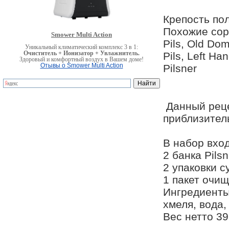
Крепость по
Похожие сорта
Smower Multi Action
Pils, Old Dom
Уникальный климатический комплекс 3 в 1:
Очиститель + Ионизатор + Увлажнитель.
Pils, Left Ha
Здоровый и комфортный воздух в Вашем доме!
Отывы о Smower Multi Action
Pilsner
Данный реце
приблизител
В набор вход
2 банка Рils
2 упаковки с
1 пакет очи
Ингредиенты
хмеля, вода,
Вес нетто 39