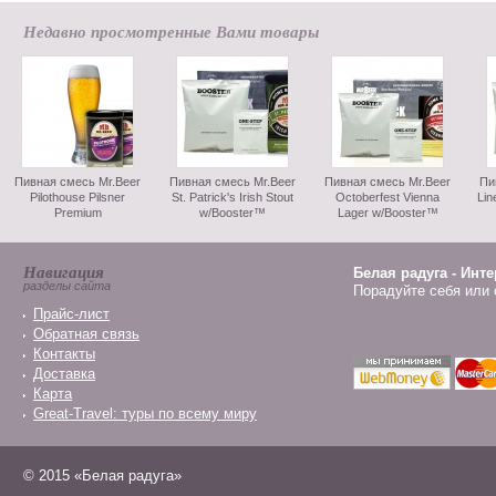
Недавно просмотренные Вами товары
Пивная смесь Mr.Beer
Пивная смесь Mr.Beer
Пивная смесь Mr.Beer
Пи
Pilothouse Pilsner
St. Patrick's Irish Stout
Octoberfest Vienna
Lin
Premium
w/Booster™
Lager w/Booster™
Навигация
Белая радуга - Инт
разделы сайта
Порадуйте себя или 
Прайс-лист
Обратная связь
Контакты
Доставка
Карта
Great-Travel: туры по всему миру
© 2015 «Белая радуга»