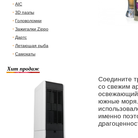
AIC
3D пазлы
Головоломки
Зажигалки Zippo
Дартс
Летающая рыба
Самокаты
Хит продаж
Соедините т
со свежим а
освежающий 
южные моря.
использовалс
именно поэт
драгоценнос